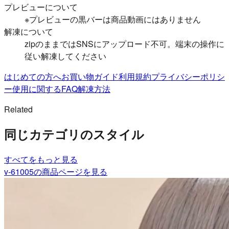
プレビューについて
※プレビューの黒バーは商品動画にはありません
解凍について
zipのままではSNSにアップロード不可。端末の操作に
従い解凍してください
はじめての方へ
お買い物ガイド
利用規約
プライバシーポリシ
ー
使用に関するFAQ
解凍方法
Related
同じカテゴリのスタイル
すべて
をもっと見る
v-61005
の商品ページを見る