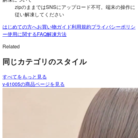
zipのままではSNSにアップロード不可。端末の操作に
従い解凍してください
はじめての方へ
お買い物ガイド
利用規約
プライバシーポリシ
ー
使用に関するFAQ
解凍方法
Related
同じカテゴリのスタイル
すべて
をもっと見る
v-61005
の商品ページを見る