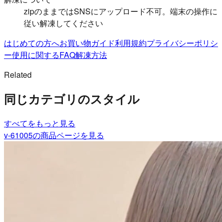
zipのままではSNSにアップロード不可。端末の操作に
従い解凍してください
はじめての方へ
お買い物ガイド
利用規約
プライバシーポリシ
ー
使用に関するFAQ
解凍方法
Related
同じカテゴリのスタイル
すべて
をもっと見る
v-61005
の商品ページを見る